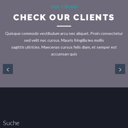
Our Clients
CHECK OUR CLIENTS
Quisque commodo vestibulum arcu nec aliquet. Proin consectetur
sed velit nec cursus. Mauris fringilla leo mollis
sagittis ultricies. Maecenas cursus felis diam, et semper est
accumsan quis
Suche