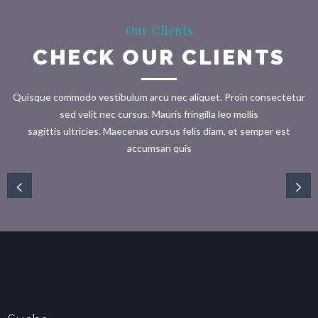
Our Clients
CHECK OUR CLIENTS
Quisque commodo vestibulum arcu nec aliquet. Proin consectetur
sed velit nec cursus. Mauris fringilla leo mollis
sagittis ultricies. Maecenas cursus felis diam, et semper est
accumsan quis