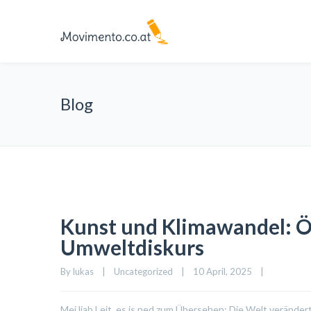
Blog
Kunst und Klimawandel: Ös
Umweltdiskurs
By 
lukas
|
Uncategorized
|
10 April, 2025    
|
Mei liab Leit, es is ned zum Übersehen: Die Welt verändert 