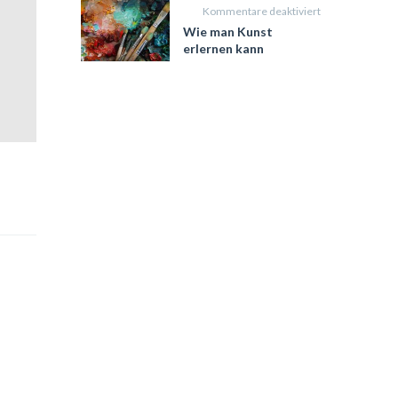
für
Kommentare deaktiviert
Wie
Wie man Kunst
man
erlernen kann
Kunst
erlernen
kann