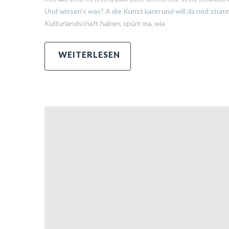
Und wissen’s was? A die Kunst kann und will da ned stum
Kulturlandschaft haben, spürt ma, wia