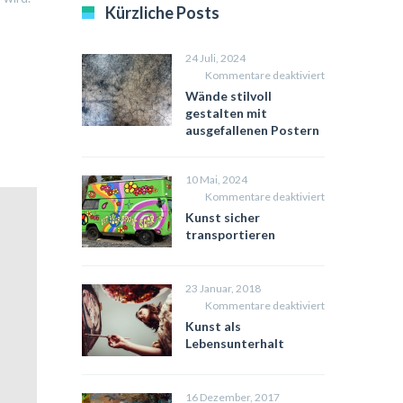
Kürzliche Posts
24 Juli, 2024
für
Kommentare deaktiviert
Wände
Wände stilvoll
stilvoll
gestalten mit
gestalten
ausgefallenen Postern
mit
ausgefallenen
Postern
10 Mai, 2024
für
Kommentare deaktiviert
Kunst
Kunst sicher
sicher
transportieren
transportieren
23 Januar, 2018
für
Kommentare deaktiviert
Kunst
Kunst als
als
Lebensunterhalt
Lebensunterhal
16 Dezember, 2017