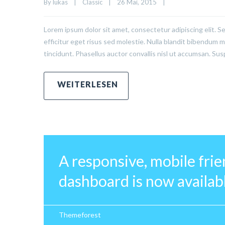
By 
lukas
|
Classic
|
26 Mai, 2015    
|
Lorem ipsum dolor sit amet, consectetur adipiscing elit. S
efficitur eget risus sed molestie. Nulla blandit bibendum met
tincidunt. Phasellus auctor convallis nisl ut accumsan. Sus
A responsive, mobile fri
dashboard is now availabl
Themeforest