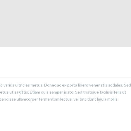
ed varius ultricies metus. Donec ac ex porta libero venenatis sodales. Sed
us ut sagittis. Etiam quis semper justo. Sed tristique facilisis felis ut
pendisse ullamcorper fermentum lectus, vel tincidunt ligula mollis