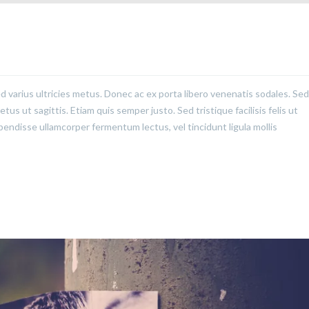
ed varius ultricies metus. Donec ac ex porta libero venenatis sodales. Sed
us ut sagittis. Etiam quis semper justo. Sed tristique facilisis felis ut
pendisse ullamcorper fermentum lectus, vel tincidunt ligula mollis