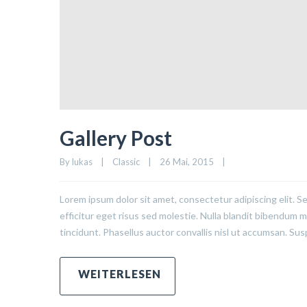
Gallery Post
By 
lukas
|
Classic
|
26 Mai, 2015    
|
Lorem ipsum dolor sit amet, consectetur adipiscing elit. S
efficitur eget risus sed molestie. Nulla blandit bibendum met
tincidunt. Phasellus auctor convallis nisl ut accumsan. Sus