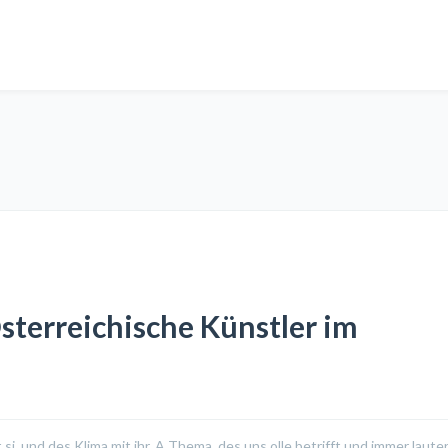
terreichische Künstler im
si, und des Klima mit ihr. A Thema, des uns olle betrifft und immer lauter