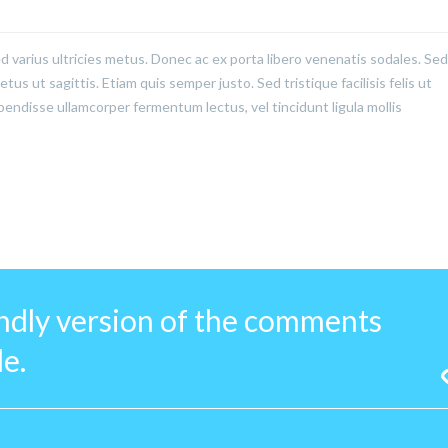
ed varius ultricies metus. Donec ac ex porta libero venenatis sodales. Sed
us ut sagittis. Etiam quis semper justo. Sed tristique facilisis felis ut
pendisse ullamcorper fermentum lectus, vel tincidunt ligula mollis
endly version of the comments
e.