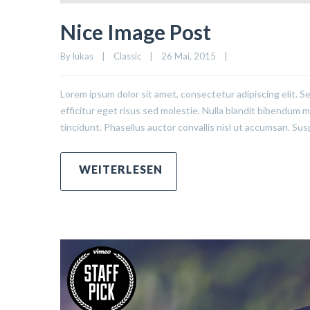
Nice Image Post
By 
lukas
|
Classic
|
26 Mai, 2015    
|
Lorem ipsum dolor sit amet, consectetur adipiscing elit. S
efficitur eget risus sed molestie. Nulla blandit bibendum met
tincidunt. Phasellus auctor convallis nisl ut accumsan. Sus