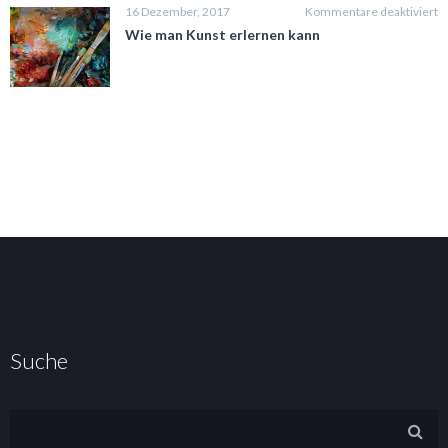
fü
16 Dezember, 2017
Kommentare deaktiviert
W
Wie man Kunst erlernen kann
m
K
e
k
Suche