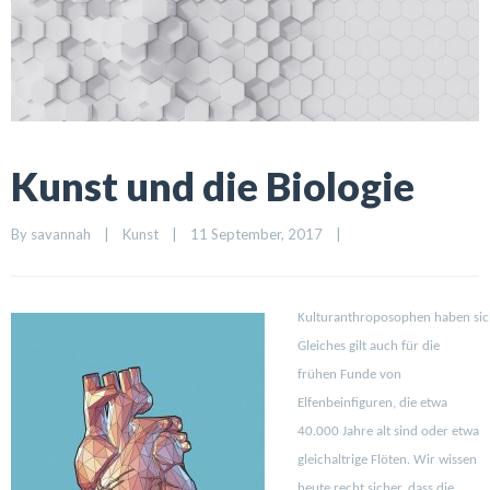
Kunst und die Biologie
By 
savannah
|
Kunst
|
11 September, 2017    
|
Kulturanthroposophen haben sich 
Gleiches gilt auch für die
frühen Funde von
Elfenbeinfiguren, die etwa
40.000 Jahre alt sind oder etwa
gleichaltrige Flöten. Wir wissen
heute recht sicher, dass die