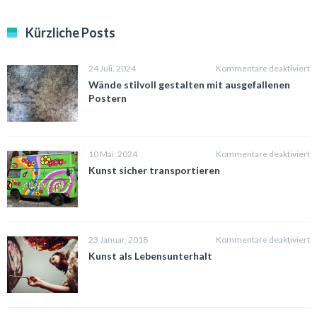
Kürzliche Posts
fü
24 Juli, 2024
Kommentare deaktiviert
W
Wände stilvoll gestalten mit ausgefallenen
st
Postern
g
m
a
P
fü
10 Mai, 2024
Kommentare deaktiviert
K
Kunst sicher transportieren
s
t
fü
23 Januar, 2018
Kommentare deaktiviert
K
Kunst als Lebensunterhalt
al
L